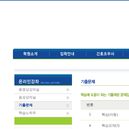
동영상강의실
음성강의실
번호
기출문제
학습노하우
5
핵심(아동)
4
핵심요약(3)