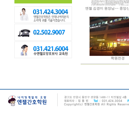
엔젤 김경미 원장님~~ 중앙신
학원전경